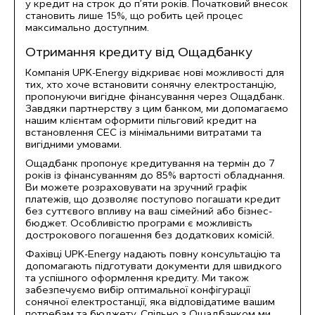
у кредит на строк до п’яти років. Початковий внесок
становить лише 15%, що робить цей процес
максимально доступним.
Отримання кредиту від Ощадбанку
Компанія UPK-Energy відкриває нові можливості для
тих, хто хоче встановити сонячну електростанцію,
пропонуючи вигідне фінансування через
Ощадбанк
.
Завдяки партнерству з цим банком, ми допомагаємо
нашим клієнтам оформити пільговий кредит на
встановлення СЕС із мінімальними витратами та
вигідними умовами.
Ощадбанк пропонує кредитування на термін до 7
років із фінансуванням до 85% вартості обладнання.
Ви можете розраховувати на зручний графік
платежів, що дозволяє поступово погашати кредит
без суттєвого впливу на ваш сімейний або бізнес-
бюджет. Особливістю програми є можливість
дострокового погашення без додаткових комісій.
Фахівці UPK-Energy надають повну консультацію та
допомагають підготувати документи для швидкого
та успішного оформлення кредиту. Ми також
забезпечуємо вибір оптимальної конфігурації
сонячної електростанції, яка відповідатиме вашим
потребам та бюджету. Спільно з Ощадбанком ми