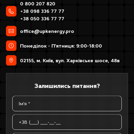
0 800 207 820
+38 098 336 77 77
+38 050 336 77 77
office@upkenergy.pro
Понеділок - П'ятниця: 9:00-18:00
02155, м. Київ, вул. Харківське шосе, 48в
З
а
л
и
ш
и
л
и
с
ь
п
и
т
а
н
н
я
?