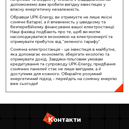
допоможемо вам зробити вигідну інвестицію у
власну енергетичну незалежність.
Обравши UPK-Energy, ви отримуєте не лише якісні
сонячні батареї, а й впевненість у швидкому та
безперебійному фінансуванні вашої електростанції.
Наші фахівці подбають про те, щоб ви могли
насолоджуватися економією на електроенергії та
отримувати прибуток від “зеленого тарифу”.
Сонячна електростанція – це інвестиція в майбутнє,
яка допомагає економити, зберігати екологію та
отримувати дохід. Завдяки пільговим умовам
кредитування та супроводу UPK-Energy, придбання
сонячних панелей стає не лише вигідним, а й
доступним для кожного. Обирайте розумний
енергетичний підхід – перейдіть на сонячну енергію
вже сьогодні!
К
о
н
т
а
к
т
и