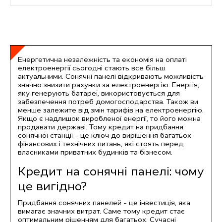
Енергетична незалежність та економія на оплаті
електроенергії сьогодні стають все більш
актуальними. Сонячні панелі відкривають можливість
значно знизити рахунки за електроенергію. Енергія,
яку генерують батареї, використовується для
забезпечення потреб домогосподарства. Також ви
менше залежите від змін тарифів на електроенергію.
Якщо є надлишок виробленої енергії, то його можна
продавати державі. Тому кредит на придбання
сонячної станції – це ключ до вирішення багатьох
фінансових і технічних питань, які стоять перед
власниками приватних будинків та бізнесом.
Кредит на сонячні панелі: чому
це вигідно?
Придбання сонячних панелей – це інвестиція, яка
вимагає значних витрат. Саме тому кредит стає
оптимальним рішенням для багатьох. Сучасні