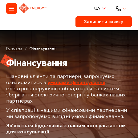
UA
Залишити заявку
Головна
/
Фінансування
Ф
і
н
а
н
с
у
в
а
н
н
я
Шановні клієнти та партнери, запрошуємо
ознайомитись з
умовами фінансування
електрогенеруючого обладнання та систем
зберігання електричної енергії у банках наших
партнерах.
У співпраці з нашими фінансовими партнерами
ми запропонуємо вигідні умови фінансування.
Зв’яжіться будь-ласка з нашим консультантом
для консультації.