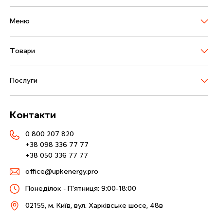
М
е
н
ю
Т
о
в
а
р
и
П
о
с
л
у
г
и
К
о
н
т
а
к
т
и
0 800 207 820
+38 098 336 77 77
+38 050 336 77 77
office@upkenergy.pro
Понеділок - П'ятниця: 9:00-18:00
02155, м. Київ, вул. Харківське шосе, 48в