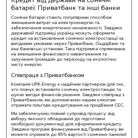
Кредит від держави на сонячні
батареї: Приватбанк та інші банки
Сонячні батареї стають популярним способом
зменшення витрат на електроенергію та
забезпечення енергетичної незалежності. Завдяки
державній підтримці українці можуть оформити
кредит на встановлення сонячної електростанції за
вигідними умовами через Приватбанк, Ощадбанк та
інші банківські установи. Така підтримка спрямована
на зменшення фінансового навантаження та
залучення громадян до переходу на екологічно
чисту енергію.
Співпраця з Приватбанком
Компанія UPK-Energy є надійним партнером для тих,
хто планує встановити сонячну електростанцію та
шукає вигідні фінансові рішення. Завдяки співпраці з
Приватбанком
, ми допомагаємо нашим клієнтам
отримати пільгове кредитування на придбання СЕС.
Ми забезпечуємо повний супровід процесу: від
вибору якісного обладнання до підготовки
необхідної документації для оформлення кредиту.
Завдяки програмі фінансування від Приватбанку, ви
можете отримати до 85% вартості сонячних панелей