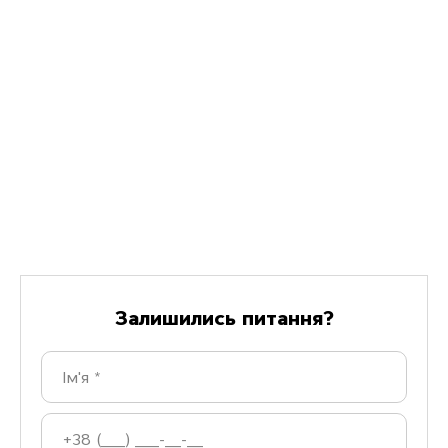
З
а
л
и
ш
и
л
и
с
ь
п
и
т
а
н
н
я
?