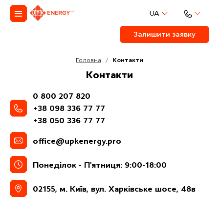
UA
Залишити заявку
Головна
/
Контакти
К
о
н
т
а
к
т
и
0 800 207 820
+38 098 336 77 77
+38 050 336 77 77
office@upkenergy.pro
Понеділок - П'ятниця: 9:00-18:00
02155, м. Київ, вул. Харківське шосе, 48в