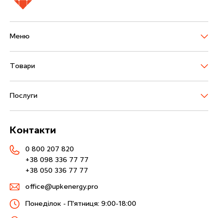
М
е
н
ю
Т
о
в
а
р
и
П
о
с
л
у
г
и
К
о
н
т
а
к
т
и
0 800 207 820
+38 098 336 77 77
+38 050 336 77 77
office@upkenergy.pro
Понеділок - П'ятниця: 9:00-18:00