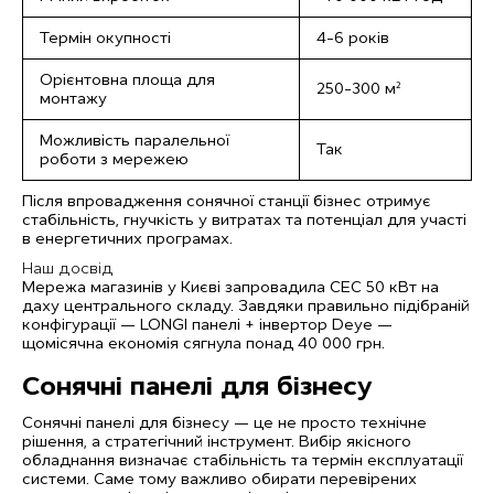
Термін окупності
4–6 років
Орієнтовна площа для
250–300 м²
монтажу
Можливість паралельної
Так
роботи з мережею
Після впровадження сонячної станції бізнес отримує
стабільність, гнучкість у витратах та потенціал для участі
в енергетичних програмах.
Наш досвід
Мережа магазинів у Києві запровадила СЕС 50 кВт на
даху центрального складу. Завдяки правильно підібраній
конфігурації — LONGI панелі + інвертор Deye —
щомісячна економія сягнула понад 40 000 грн.
Сонячні панелі для бізнесу
Сонячні панелі для бізнесу — це не просто технічне
рішення, а стратегічний інструмент. Вибір якісного
обладнання визначає стабільність та термін експлуатації
системи. Саме тому важливо обирати перевірених