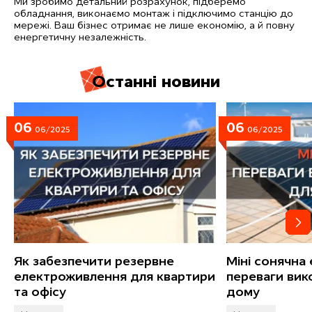
Ми зробимо детальний розрахунок, підберемо
обладнання, виконаємо монтаж і підключимо станцію до
мережі. Ваш бізнес отримає не лише економію, а й повну
енергетичну незалежність.
О
с
т
а
н
н
і
н
о
в
и
н
и
06
06
06/2025
06/2025
Як забезпечити резервне
Міні сонячна
електроживлення для квартири
переваги вик
та офісу
дому