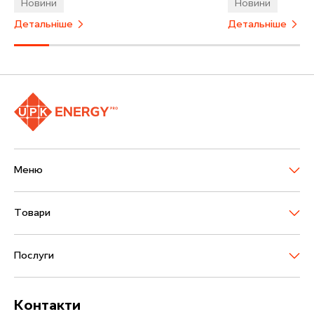
Новини
Новини
Детальніше
Детальніше
М
е
н
ю
Т
о
в
а
р
и
П
о
с
л
у
г
и
К
о
н
т
а
к
т
и