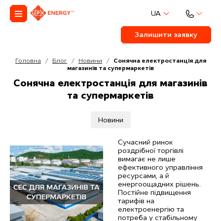
UA
Залишити заявку
Головна
/
Блог
/
Новини
/
Сонячна електростанція для
магазинів та супермаркетів
С
о
н
я
ч
н
а
е
л
е
к
т
р
о
с
т
а
н
ц
і
я
д
л
я
м
а
г
а
з
и
н
і
в
т
а
с
у
п
е
р
м
а
р
к
е
т
і
в
Новини
Сучасний ринок
роздрібної торгівлі
вимагає не лише
ефективного управління
ресурсами, а й
енергоощадних рішень.
Постійне підвищення
тарифів на
електроенергію та
потреба у стабільному