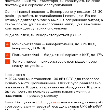
постачальників та інсталяторів, які гарантують не лише
поставку, а й сервісне обслуговування.
Сонячні панелі працюють безперервно упродовж 25–30
років, що робить їх привабливою інвестицією. Бізнес
отримує довгострокове зниження операційних витрат, а
також покращує свій екологічний імідж, що є важливим
критерієм для сучасних споживачів.
Види панелей, які використовуються у СЕС:
Монокристалічні
— найефективніші, до 22% ККД
(наприклад,
LONGI
)
Полікристалічні
— бюджетний варіант із ККД до 17%
Тонкоплівкові
— використовуються рідше через
нижчу потужність
Наш досвід
У 2024 році ми встановили 100 кВт СЕС для торгового
складу у місті Кропивницький. Об’єкт було реалізовано
під ключ за 18 днів, з гарантією на обладнання 10 років.
Бізнес повністю покриває денне навантаження, а
надлишок — продає у мережу.
Якщо Ви шукаєте
СЕС під ключ
для магазину, складу або
торгового залу — звертайтесь до фахівців UPK ENERGY.