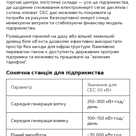
торгові центри, логістичні склади — усе це підприємства,
де щоденне споживання електроенергії сягає десятків і
сотень кіловат. СЕС дає можливість покривати ці
потреби за рахунок безкоштовної енергії сонця,
мінімізуючи витрати та стабілізуючи фінансову модель
підприємства.
Розміщення панелей на даху або вільній земельній
ділянці біля об’єкта дозволяє ефективно використати
простір без шкоди для інфраструктури. Важливою
перевагою також є доступність державних програм
підтримки та можливість працювати за “зеленим
тарифом”.
Сонячна станція для підприємства
Значення для
Параметр
СЕС 50 кВт
250–300 кВт⋅год/
Середня генерація влітку
день
100–150 кВт⋅год/
Середня генерація взимку
день
Річний виробіток
~70 000 кВт⋅год