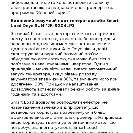
вибором для тих, хто хоче встановити сонячну
електростанцію та продавати електроенергію за
програмою “Зелений тариф”
Виділений розумний порт генератора або Smart
Load Deye SUN-12K-SG04LP3.
Зазвичай більшість інверторів не мають окремого
порту, а генератор підключається безпосередньо
паралельно до міської мережі з встановленням
додаткової автоматики. Але Deye пішли далі і
сконструювали окремий розумний роз’єм з
вбудованою автоматикою, яка може бути тісно
пов’язана з налаштуваннями інвертора. Один з
прикладів – можливість налаштувати автоматичний
запуск генератора, якщо рівень розряду
акумулятора впав нижче 30%, та зупинити його при
досягненні 90%. При цьому налаштування
дозволяють встановлювати режим роботи за днями,
годинами та відсотками.
Smart Load дозволяє розподіляти електричне
навантаження залежно від пріоритету, що
встановлює користувач, забезпечуючи більш
ефективне використання електроенергії. Наприклад,
якщо користувач ввімкнув електричний котел, що
потребує значної потужності, Smart Load
автоматично зменшує потужність інших споживачів,