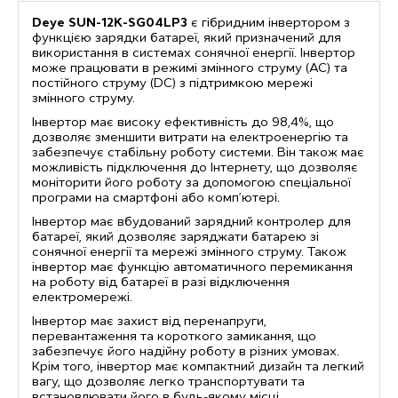
Deye SUN-12K-SG04LP3
є гібридним інвертором з
функцією зарядки батареї, який призначений для
використання в системах сонячної енергії. Інвертор
може працювати в режимі змінного струму (AC) та
постійного струму (DC) з підтримкою мережі
змінного струму.
Інвертор має високу ефективність до 98,4%, що
дозволяє зменшити витрати на електроенергію та
забезпечує стабільну роботу системи. Він також має
можливість підключення до Інтернету, що дозволяє
моніторити його роботу за допомогою спеціальної
програми на смартфоні або комп’ютері.
Інвертор має вбудований зарядний контролер для
батареї, який дозволяє заряджати батарею зі
сонячної енергії та мережі змінного струму. Також
інвертор має функцію автоматичного перемикання
на роботу від батареї в разі відключення
електромережі.
Інвертор має захист від перенапруги,
перевантаження та короткого замикання, що
забезпечує його надійну роботу в різних умовах.
Крім того, інвертор має компактний дизайн та легкий
вагу, що дозволяє легко транспортувати та
встановлювати його в будь-якому місці.