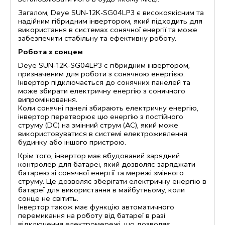
Загалом, Deye SUN-12K-SG04LP3 є високоякісним та
надійним гібридним інвертором, який підходить для
використання в системах сонячної енергії та може
забезпечити стабільну та ефективну роботу.
Робота з сонцем
Deye SUN-12K-SG04LP3 є гібридним інвертором,
призначеним для роботи з сонячною енергією.
Інвертор підключається до сонячних панелей та
може збирати електричну енергію з сонячного
випромінювання.
Коли сонячні панелі збирають електричну енергію,
інвертор перетворює цю енергію з постійного
струму (DC) на змінний струм (AC), який може
використовуватися в системі електроживлення
будинку або іншого пристрою.
Крім того, інвертор має вбудований зарядний
контролер для батареї, який дозволяє заряджати
батарею зі сонячної енергії та мережі змінного
струму. Це дозволяє зберігати електричну енергію в
батареї для використання в майбутньому, коли
сонце не світить.
Інвертор також має функцію автоматичного
перемикання на роботу від батареї в разі
відключення електромережі, що дозволяє