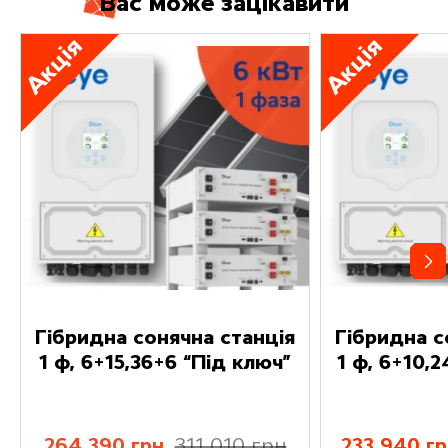
В
а
с
м
о
ж
е
з
а
ц
і
к
а
в
и
т
и
Акція
Акція
Гібридна сонячна станція
Гібридна с
1 ф, 6+15,36+6 “Під ключ”
1 ф, 6+10,
264 390 грн
311 010 грн
233 940 г