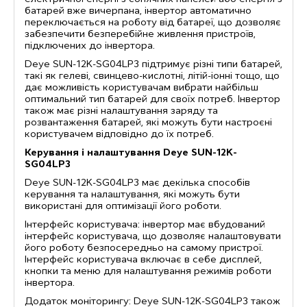
батарей вже вичерпана, інвертор автоматично
переключається на роботу від батареї, що дозволяє
забезпечити безперебійне живлення пристроїв,
підключених до інвертора.
Deye SUN-12K-SG04LP3 підтримує різні типи батарей,
такі як гелеві, свинцево-кислотні, літій-іонні тощо, що
дає можливість користувачам вибрати найбільш
оптимальний тип батарей для своїх потреб. Інвертор
також має різні налаштування заряду та
розвантаження батарей, які можуть бути настроєні
користувачем відповідно до їх потреб.
Керування і налаштування Deye SUN-12K-
SG04LP3
Deye SUN-12K-SG04LP3 має декілька способів
керування та налаштування, які можуть бути
використані для оптимізації його роботи.
Інтерфейс користувача: інвертор має вбудований
інтерфейс користувача, що дозволяє налаштовувати
його роботу безпосередньо на самому пристрої.
Інтерфейс користувача включає в себе дисплей,
кнопки та меню для налаштування режимів роботи
інвертора.
Додаток моніторингу: Deye SUN-12K-SG04LP3 також