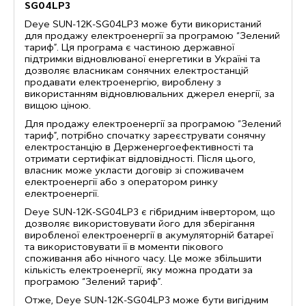
SG04LP3
Deye SUN-12K-SG04LP3 може бути використаний
для продажу електроенергії за програмою “Зелений
тариф”. Ця програма є частиною державної
підтримки відновлюваної енергетики в Україні та
дозволяє власникам сонячних електростанцій
продавати електроенергію, вироблену з
використанням відновлювальних джерел енергії, за
вищою ціною.
Для продажу електроенергії за програмою “Зелений
тариф”, потрібно спочатку зареєструвати сонячну
електростанцію в Держенергоефективності та
отримати сертифікат відповідності. Після цього,
власник може укласти договір зі споживачем
електроенергії або з оператором ринку
електроенергії.
Deye SUN-12K-SG04LP3 є гібридним інвертором, що
дозволяє використовувати його для зберігання
виробленої електроенергії в акумуляторній батареї
та використовувати її в моменти пікового
споживання або нічного часу. Це може збільшити
кількість електроенергії, яку можна продати за
програмою “Зелений тариф”.
Отже, Deye SUN-12K-SG04LP3 може бути вигідним