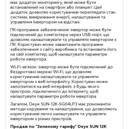
має додаток моніторингу, який може бути
встановлений на смартфон або планшет. Цей
додаток дозволяє користувачеві переглядати стан
системи, вимірювання енергії, налаштування та
управління Інвертором на відстані.
ПК-програмне забезпечення: інвертор може бути
підключений до комп’ютера через USB-порт, що
дозволяє налаштовувати та управляти інвертором з
ПК. Користувач може завантажити програмне
забезпечення з сайту виробника та встановити його
на свій комп’ютер, щоб налаштувати параметри
роботи інвертора.
Wi-Fi-зв’язок: інвертор може бути підключений до
бездротової мережі Wi-Fi, що дозволяє
користувачеві налаштовувати та управляти
інвертором з веб-інтерфейсу. Користувач може
залогінитися на веб-інтерфейс з будь-якого
пристрою, підключеного до Інтернету, щоб
налаштувати параметри роботи інвертора.
Загалом, Deye SUN-12K-SG04LP3 має різноманітні
методи керування та налаштування, що дозволяють
користувачеві легко налаштувати та управляти
інвертором з різних пристроїв.
Продаж по “Зеленому тарифу” Deye SUN 12K