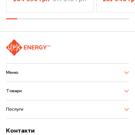
М
е
н
ю
Т
о
в
а
р
и
П
о
с
л
у
г
и
К
о
н
т
а
к
т
и