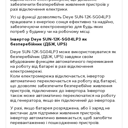
забезпечити безперебійне живлення пристроїв у
разі відключення електрики.
Усі ці функції дозволяють Deye SUN-12K-SG04LP3
працювати з енергією сонця ефективно та надійно,
забезпечуючи електроенергію для будь-яких
потреб у будинку чи на робочому місці.
Інвертор Deye SUN-12K-SG04LP3 як
безперебійник (ДБЖ, UPS)
Deye SUN-12K-SG04LP3 може використовуватися як
безперебійник (ДБЖ, UPS) завдяки своїм
вбудованим функціям автоматичного перемикання
на роботу від батареї в разі відключення
електромережі.
Коли електромережа відключається, інвертор
автоматично переключається на роботу від батареї,
що дозволяє забезпечити безперебійне живлення
пристроїв, підключених до інвертора. Інвертор
також може автоматично переключатися на роботу
від генератора, якщо він підключений до інвертора.
У разі, якщо батарея розряджена, або її заряд не
вистачає для підтримки живлення пристроїв,
інвертор автоматично вимикається, щоб запобігти
перевантаженню і пошкодженню пристроїв.