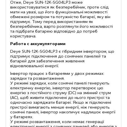
Отже, Deye SUN-12K-SG04LP3 може
використовуватися як безперебійник, проте слід
мати на увазі, що його функціональні можливості
обмежені розміром та потужністю батареї, яку він
підтримує. Тому перед використанням як
безперебійника, варто розглянути його можливості
та підібрати батарею відповідно до потреб
користувача.
Работа с аккумуляторами
Deye SUN-12K-SG04LP3 є гібридним інвертором, що
підтримує підключення до сонячних панелей та
батарей для забезпечення живлення
відновлювальної енергії.
Інвертор працює з батареями у двох режимах:
зарядки та розвантаження.
У режимі зарядки, коли сонячні панелі генерують
електричну енергію, інвертор перетворює цю
енергію з постійного струму (DC) на змінний струм
(AC), щоб живити підключені до нього пристрої та
одночасно заряджати батареї. Якщо ж підключені
пристрої вимагають менше енергії, ніж генерують
сонячні панелі, інвертор накопичує надлишок енергії
у батареях.
У режимі розвантаження, коли немає генерації
електричної енергії з сонячних панелей або енергія з